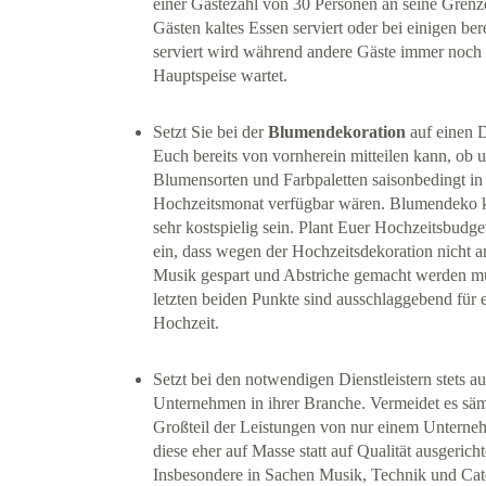
einer Gästezahl von 30 Personen an seine Grenz
Gästen kaltes Essen serviert oder bei einigen ber
serviert wird während andere Gäste immer noch 
Hauptspeise wartet.
Setzt Sie bei der
Blumendekoration
auf einen Di
Euch bereits von vornherein mitteilen kann, ob 
Blumensorten und Farbpaletten saisonbedingt i
Hochzeitsmonat verfügbar wären. Blumendeko k
sehr kostspielig sein. Plant Euer Hochzeitsbudge
ein, dass wegen der Hochzeitsdekoration nicht a
Musik gespart und Abstriche gemacht werden m
letzten beiden Punkte sind ausschlaggebend für 
Hochzeit.
Setzt bei den notwendigen Dienstleistern stets auf
Unternehmen in ihrer Branche. Vermeidet es säm
Großteil der Leistungen von nur einem Unterne
diese eher auf Masse statt auf Qualität ausgericht
Insbesondere in Sachen Musik, Technik und Cate