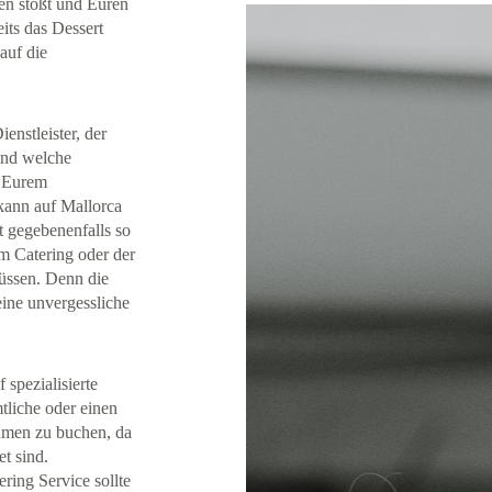
en stößt und Euren
eits das Dessert
auf die
enstleister, der
und welche
n Eurem
ann auf Mallorca
t gegebenenfalls so
m Catering oder der
üssen. Denn die
eine unvergessliche
 spezialisierte
tliche oder einen
hmen zu buchen, da
et sind.
ring Service sollte