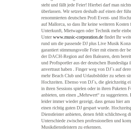
steht und fällt jede Feier! Hierbei darf man nich
überlassen. Wir setzen deshalb auf einen der fü
renommierten deutschen Profi Event- und Hochze
auf Mallorca, so dass Ihr keine weiteren Kosten 
Unterkunft, Mietwagen oder Technik mehr einb
Unter
www.music-corporation.de
findet Ihr weit
rund um die passende DJ plus Live Musik Konze
garantiert stimmungsvolle Feier mit einem der be
der DACH-Region auf den Balearen, dem bereits
und Profisportler aus der deutschen Bundesliga 
anvertraut haben . Finger weg von DJ´s auf dere
mehr Beach Club und Urlaubsbilder zu sehen sind
Hochzeiten. Ebenso von DJ´s, die gleichzeitig ei
in ihren Sessions spielen oder in ihren Paketen 
anbieten, um einen „Mehrwert“ zu suggerieren.
leider immer wieder gezeigt, dass genau hier am
einen richtig guten DJ gespart wurde. Hochzeitsp
Dienstleister anbieten, denen fehlt schlichtweg d
Unterschiede zwischen professionellen und kom
Musikdienstleistern zu erkennen.