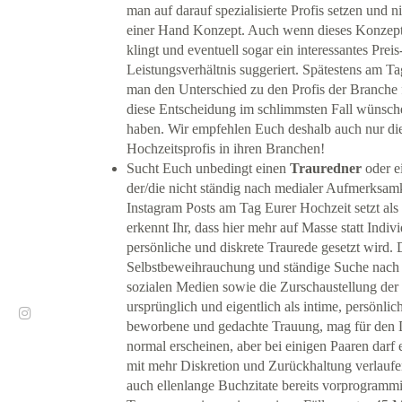
man auf darauf spezialisierte Profis setzen und ni
einer Hand Konzept. Auch wenn dieses Konzept
klingt und eventuell sogar ein interessantes Preis
Leistungsverhältnis suggeriert. Spätestens am Ta
man den Unterschied zu den Profis der Branche f
diese Entscheidung im schlimmsten Fall wünsche
haben. Wir empfehlen Euch deshalb auch nur die
Hochzeitsprofis in ihren Branchen!
Sucht Euch unbedingt einen
Trauredner
oder e
der/die nicht ständig nach medialer Aufmerksam
Instagram Posts am Tag Eurer Hochzeit setzt als
erkennt Ihr, dass hier mehr auf Masse statt Indivi
persönliche und diskrete Traurede gesetzt wird. 
Selbstbeweihrauchung und ständige Suche nach 
sozialen Medien sowie die Zurschaustellung der 
ursprünglich und eigentlich als intime, persönlic
beworbene und gedachte Trauung, mag für den D
normal erscheinen, aber bei einigen Paaren darf 
mit mehr Diskretion und Zurückhaltung verlaufen
auch ellenlange Buchzitate bereits vorprogrammie