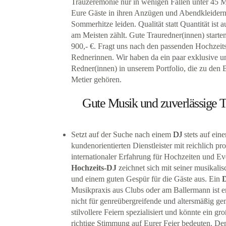
Trauzeremonie nur in wenigen Fällen unter 45 M
Eure Gäste in ihren Anzügen und Abendkleidern
Sommerhitze leiden. Qualität statt Quantität ist 
am Meisten zählt. Gute Trauredner(innen) starten 
900,- €. Fragt uns nach den passenden Hochzeit
Rednerinnen. Wir haben da ein paar exklusive u
Redner(innen) in unserem Portfolio, die zu den 
Metier gehören.
Gute Musik und zuverlässige 
Setzt auf der Suche nach einem
DJ
stets auf eine
kundenorientierten Dienstleister mit reichlich pr
internationaler Erfahrung für Hochzeiten und Ev
Hochzeits-DJ
zeichnet sich mit seiner musikali
und einem guten Gespür für die Gäste aus. Ein
Musikpraxis aus Clubs oder am Ballermann ist 
nicht für genreübergreifende und altersmäßig ge
stilvollere Feiern spezialisiert und könnte ein gr
richtige Stimmung auf Eurer Feier bedeuten. De