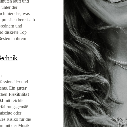
inuten läuft und
 unter der
auch hier das, was
preislich bereits ab
srednern und
nd diskrete Top
Besten in ihrem
Technik
n
ofessioneller und
ents. Ein
guter
schen
Flexibilität
DJ
mit reichlich
erfahrungsgemäß
mischte oder
oßes Risiko für die
nn mit der Musik