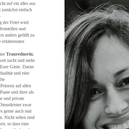
cht auf ein alles aus
 zunächst einfach
-
g der Feier wird
eststellen und
n anders gefällt zu
 erfahrensten
ine
Traurednerin
,
keit sucht und mehr
 Eure Gäste. Daran
dualität und eine
Die
Präsenz auf allen
Paare und ihrer als
he und private
ienstleister zwar
es gerne auch mal
. Nicht selten sind
rt, so dass eine