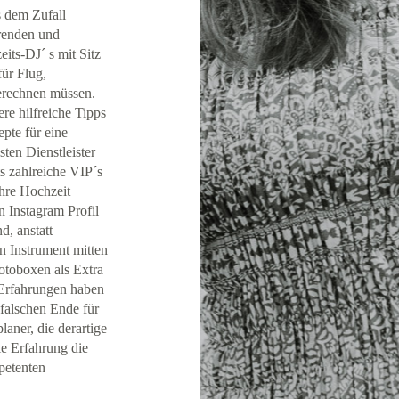
ts dem Zufall
hrenden und
its-DJ´ s mit Sitz
für Flug,
erechnen müssen.
ere hilfreiche Tipps
pte für eine
sten Dienstleister
 zahlreiche VIP´s
ihre Hochzeit
n Instagram Profil
, anstatt
n Instrument mitten
Fotoboxen als Extra
 Erfahrungen haben
 falschen Ende für
laner, die derartige
ie Erfahrung die
petenten